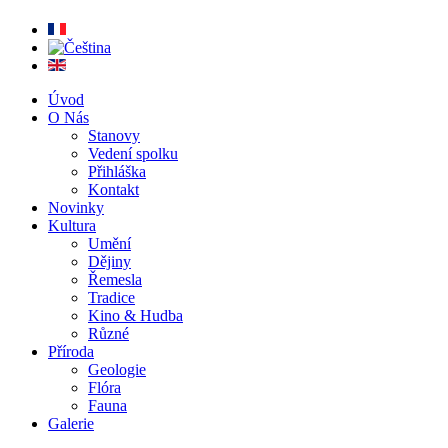
Úvod
O Nás
Stanovy
Vedení spolku
Přihláška
Kontakt
Novinky
Kultura
Umění
Dějiny
Řemesla
Tradice
Kino & Hudba
Různé
Příroda
Geologie
Flóra
Fauna
Galerie